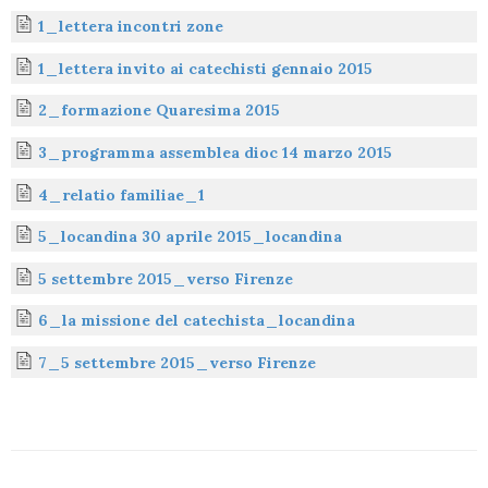
e
e
k
t
t
e
i
n
1_lettera incontri zone
b
a
e
e
s
g
l
t
1_lettera invito ai catechisti gennaio 2015
o
d
d
r
A
r
o
s
I
e
p
a
2_formazione Quaresima 2015
k
n
s
p
m
3_programma assemblea dioc 14 marzo 2015
t
4_relatio familiae_1
5_locandina 30 aprile 2015_locandina
5 settembre 2015_verso Firenze
6_la missione del catechista_locandina
7_5 settembre 2015_verso Firenze