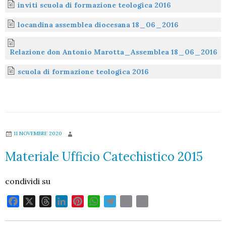
inviti scuola di formazione teologica 2016
locandina assemblea diocesana 18_06_2016
Relazione don Antonio Marotta_Assemblea 18_06_2016
scuola di formazione teologica 2016
11 NOVEMBRE 2020
Materiale Ufficio Catechistico 2015
condividi su
F
X
T
L
P
W
T
E
P
a
h
i
i
h
e
m
r
c
r
n
n
a
l
a
i