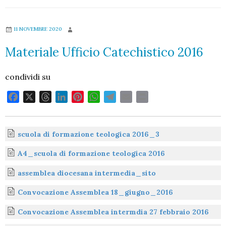
11 NOVEMBRE 2020
Materiale Ufficio Catechistico 2016
condividi su
F
X
T
L
P
W
T
E
P
a
h
i
i
h
e
m
r
c
r
n
n
a
l
a
i
e
e
k
t
t
e
i
n
scuola di formazione teologica 2016_3
b
a
e
e
s
g
l
t
A4_scuola di formazione teologica 2016
o
d
d
r
A
r
o
s
I
e
p
a
assemblea diocesana intermedia_sito
k
n
s
p
m
Convocazione Assemblea 18_giugno_2016
t
Convocazione Assemblea intermdia 27 febbraio 2016