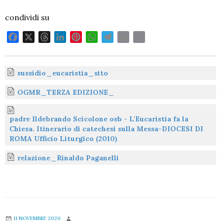
condividi su
F
X
T
L
P
W
T
E
P
a
h
i
i
h
e
m
r
c
r
n
n
a
l
a
i
e
e
k
t
t
e
i
n
sussidio_eucaristia_sito
b
a
e
e
s
g
l
t
OGMR_TERZA EDIZIONE_
o
d
d
r
A
r
o
s
I
e
p
a
padre Ildebrando Scicolone osb - L'Eucaristia fa la
k
n
s
p
m
Chiesa. Itinerario di catechesi sulla Messa-DIOCESI DI
t
ROMA Ufficio Liturgico (2010)
relazione_Rinaldo Paganelli
11 NOVEMBRE 2020