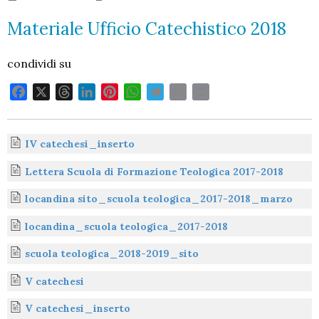
Materiale Ufficio Catechistico 2018
condividi su
F
X
T
L
P
W
T
E
P
a
h
i
i
h
e
m
r
c
r
n
n
a
l
a
i
e
e
k
t
t
e
i
n
IV catechesi_inserto
b
a
e
e
s
g
l
t
Lettera Scuola di Formazione Teologica 2017-2018
o
d
d
r
A
r
o
s
I
e
p
a
locandina sito_scuola teologica_2017-2018_marzo
k
n
s
p
m
locandina_scuola teologica_2017-2018
t
scuola teologica_2018-2019_sito
V catechesi
V catechesi_inserto