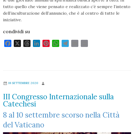
le due giornate annuali di spiritualità biblica aperte a tutti. In
tutto quello che viene pensato e realizzato c’è sempre l’intento
dell’inculturazione dell’annuncio, che è al centro di tutte le
iniziative.
condividi su
F
X
T
L
P
W
T
E
P
a
h
i
i
h
e
m
r
c
r
n
n
a
l
a
i
e
e
k
t
t
e
i
n
b
a
e
e
s
g
l
t
o
d
d
r
A
r
18 SETTEMBRE 2020
o
s
I
e
p
a
k
n
s
p
m
III Congresso Internazionale sulla
t
Catechesi
8 al 10 settembre scorso nella Città
del Vaticano