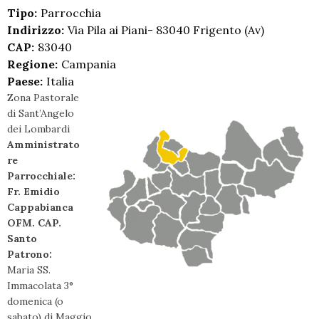
Tipo:
Parrocchia
Indirizzo:
Via Pila ai Piani- 83040 Frigento (Av)
CAP:
83040
Regione:
Campania
Paese:
Italia
Zona Pastorale
di Sant’Angelo
dei Lombardi
Amministrato
re
Parrocchiale:
Fr. Emidio
Cappabianca
OFM. CAP.
Santo
Patrono:
Maria SS.
Immacolata 3°
domenica (o
sabato) di Maggio